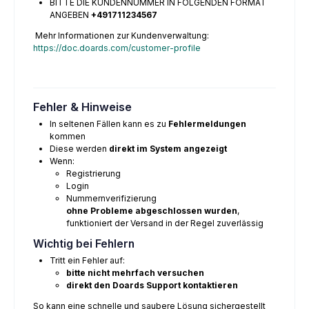
BITTE DIE KUNDENNUMMER IN FOLGENDEN FORMAT
ANGEBEN
+491711234567
Mehr Informationen zur Kundenverwaltung:
https://doc.doards.com/customer-profile
Fehler & Hinweise
In seltenen Fällen kann es zu
Fehlermeldungen
kommen
Diese werden
direkt im System angezeigt
Wenn:
Registrierung
Login
Nummernverifizierung
ohne Probleme abgeschlossen wurden
,
funktioniert der Versand in der Regel zuverlässig
Wichtig bei Fehlern
Tritt ein Fehler auf:
bitte nicht mehrfach versuchen
direkt den Doards Support kontaktieren
So kann eine schnelle und saubere Lösung sichergestellt